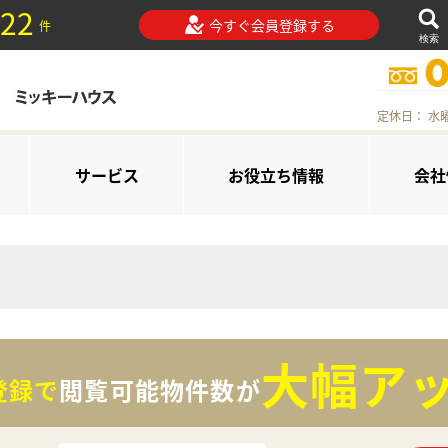
22
今すぐ会員登録する
件
検索
定休日： 水
サービス
お役立ち情報
会社
大幅アッ
登録で
閲覧可能物件数が