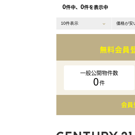
0
0
件中、
件を表示中
無料会員
一般公開物件数
0
件
会員