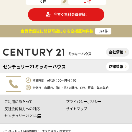
0
件
0
件
今すぐ無料会員登録!
会員登録後に閲覧可能になる
全掲載物件数
524
件
会社情報
センチュリー21ミッキーハウス
店舗情報
営業時間 AM10：00～PM6：00
定休日 水曜日、第1・第3火曜日、GW、夏季、年末年始
ご利用にあたって
プライバシーポリシー
反社会的勢力への対応
サイトマップ
センチュリー21とは
センチュリー21の加盟店は、すべて独立・自営です。