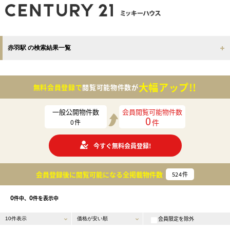
赤羽駅 の検索結果一覧
大幅アップ!!
無料会員登録で
閲覧可能物件数が
一般公開物件数
会員閲覧可能物件数
0
件
0
件
今すぐ無料会員登録!
会員登録後に閲覧可能になる
全掲載物件数
524
件
0
0
件中、
件を表示中
会員限定を除外