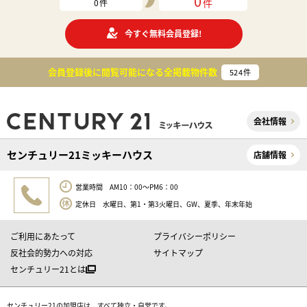
0
件
0
件
今すぐ無料会員登録!
会員登録後に閲覧可能になる
全掲載物件数
524
件
会社情報
センチュリー21ミッキーハウス
店舗情報
営業時間 AM10：00～PM6：00
定休日 水曜日、第1・第3火曜日、GW、夏季、年末年始
ご利用にあたって
プライバシーポリシー
反社会的勢力への対応
サイトマップ
センチュリー21とは
センチュリー21の加盟店は、すべて独立・自営です。