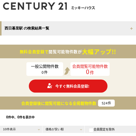
西日暮里駅 の検索結果一覧
大幅アップ!!
無料会員登録で
閲覧可能物件数が
一般公開物件数
会員閲覧可能物件数
0
件
0
件
今すぐ無料会員登録!
会員登録後に閲覧可能になる
全掲載物件数
524
件
0
0
件中、
件を表示中
会員限定を除外