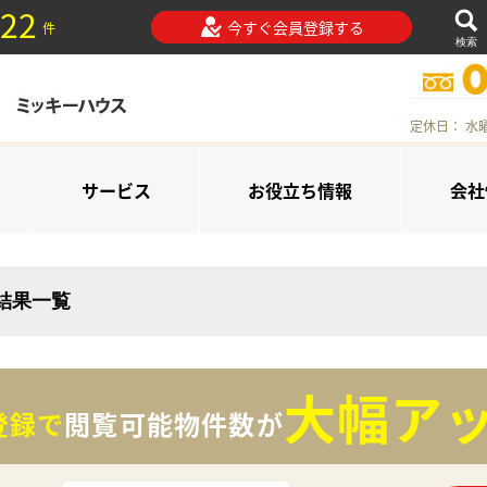
22
今すぐ会員登録する
件
検索
定休日： 水
サービス
お役立ち情報
会社
索結果一覧
大幅アッ
登録で
閲覧可能物件数が