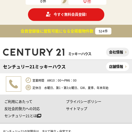
0
件
0
件
今すぐ無料会員登録!
会員登録後に閲覧可能になる
全掲載物件数
524
件
会社情報
センチュリー21ミッキーハウス
店舗情報
営業時間 AM10：00～PM6：00
定休日 水曜日、第1・第3火曜日、GW、夏季、年末年始
ご利用にあたって
プライバシーポリシー
反社会的勢力への対応
サイトマップ
センチュリー21とは
センチュリー21の加盟店は、すべて独立・自営です。