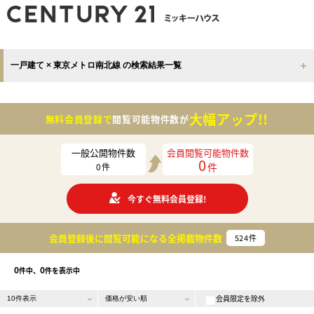
一戸建て × 東京メトロ南北線 の検索結果一覧
大幅アップ!!
無料会員登録で
閲覧可能物件数が
一般公開物件数
会員閲覧可能物件数
0
件
0
件
今すぐ無料会員登録!
会員登録後に閲覧可能になる
全掲載物件数
524
件
0
0
件中、
件を表示中
会員限定を除外