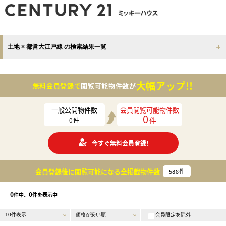
土地 × 都営大江戸線 の検索結果一覧
大幅アップ!!
無料会員登録で
閲覧可能物件数が
一般公開物件数
会員閲覧可能物件数
0
件
0
件
今すぐ無料会員登録!
会員登録後に閲覧可能になる
全掲載物件数
588
件
0
0
件中、
件を表示中
会員限定を除外