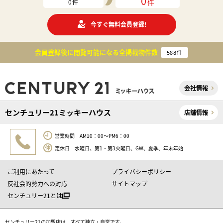
0
件
0
件
今すぐ無料会員登録!
会員登録後に閲覧可能になる
全掲載物件数
588
件
会社情報
センチュリー21ミッキーハウス
店舗情報
営業時間 AM10：00～PM6：00
定休日 水曜日、第1・第3火曜日、GW、夏季、年末年始
ご利用にあたって
プライバシーポリシー
反社会的勢力への対応
サイトマップ
センチュリー21とは
センチュリー21の加盟店は、すべて独立・自営です。