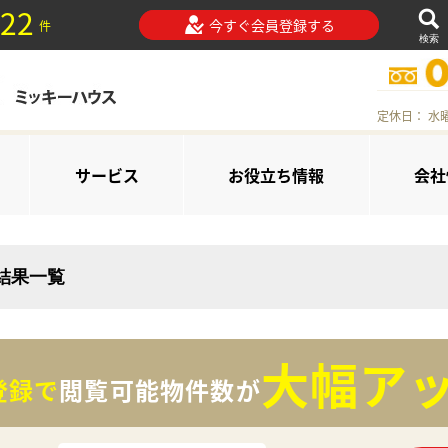
22
今すぐ会員登録する
件
検索
定休日： 水
サービス
お役立ち情報
会社
索結果一覧
大幅アッ
登録で
閲覧可能物件数が