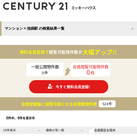
マンション × 池袋駅 の検索結果一覧
大幅アップ!!
無料会員登録で
閲覧可能物件数が
一般公開物件数
会員閲覧可能物件数
0
件
0
件
今すぐ無料会員登録!
会員登録後に閲覧可能になる
全掲載物件数
524
件
0
0
件中、
件を表示中
会員限定を除外