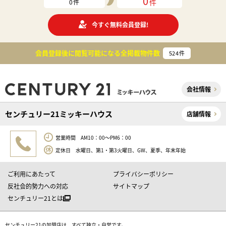
0
件
0
件
今すぐ無料会員登録!
会員登録後に閲覧可能になる
全掲載物件数
524
件
会社情報
センチュリー21ミッキーハウス
店舗情報
営業時間 AM10：00～PM6：00
定休日 水曜日、第1・第3火曜日、GW、夏季、年末年始
ご利用にあたって
プライバシーポリシー
反社会的勢力への対応
サイトマップ
センチュリー21とは
センチュリー21の加盟店は、すべて独立・自営です。