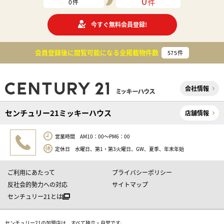
0
件
0
件
今すぐ無料会員登録!
会員登録後に閲覧可能になる
全掲載物件数
575
件
会社情報
センチュリー21ミッキーハウス
店舗情報
営業時間 AM10：00～PM6：00
定休日 水曜日、第1・第3火曜日、GW、夏季、年末年始
ご利用にあたって
プライバシーポリシー
反社会的勢力への対応
サイトマップ
センチュリー21とは
センチュリー21の加盟店は、すべて独立・自営です。