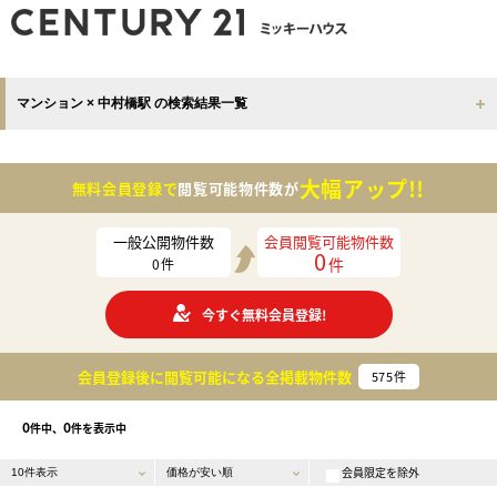
マンション × 中村橋駅 の検索結果一覧
大幅アップ!!
無料会員登録で
閲覧可能物件数が
一般公開物件数
会員閲覧可能物件数
0
件
0
件
今すぐ無料会員登録!
会員登録後に閲覧可能になる
全掲載物件数
575
件
0
0
件中、
件を表示中
会員限定を除外