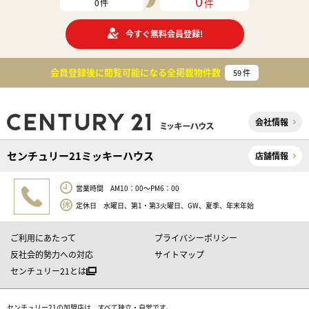
0
件
0
件
今すぐ無料会員登録!
会員登録後に閲覧可能になる
全掲載物件数
59
件
会社情報
センチュリー21ミッキーハウス
店舗情報
営業時間 AM10：00～PM6：00
定休日 水曜日、第1・第3火曜日、GW、夏季、年末年始
ご利用にあたって
プライバシーポリシー
反社会的勢力への対応
サイトマップ
センチュリー21とは
センチュリー21の加盟店は、すべて独立・自営です。