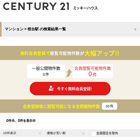
マンション × 桜台駅 の検索結果一覧
大幅アップ!!
無料会員登録で
閲覧可能物件数が
一般公開物件数
会員閲覧可能物件数
0
件
0
件
今すぐ無料会員登録!
会員登録後に閲覧可能になる
全掲載物件数
59
件
0
0
件中、
件を表示中
会員限定を除外