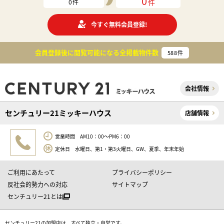
0
件
0
件
今すぐ無料会員登録!
会員登録後に閲覧可能になる
全掲載物件数
588
件
会社情報
センチュリー21ミッキーハウス
店舗情報
営業時間 AM10：00～PM6：00
定休日 水曜日、第1・第3火曜日、GW、夏季、年末年始
ご利用にあたって
プライバシーポリシー
反社会的勢力への対応
サイトマップ
センチュリー21とは
センチュリー21の加盟店は、すべて独立・自営です。