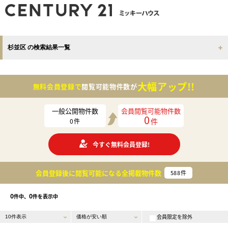
杉並区 の検索結果一覧
大幅アップ!!
無料会員登録で
閲覧可能物件数が
一般公開物件数
会員閲覧可能物件数
0
件
0
件
今すぐ無料会員登録!
会員登録後に閲覧可能になる
全掲載物件数
588
件
0
0
件中、
件を表示中
会員限定を除外