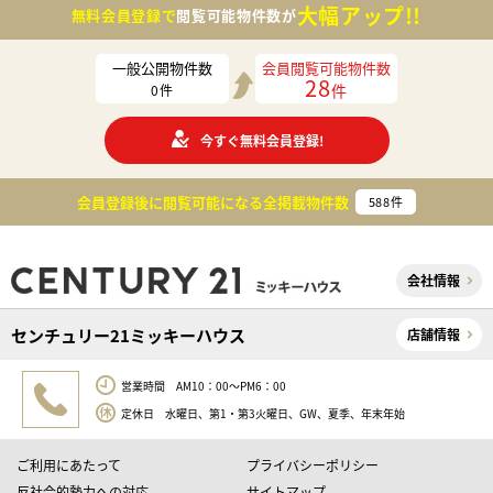
大幅アップ!!
無料会員登録で
閲覧可能物件数が
一般公開物件数
会員閲覧可能物件数
28
件
0
件
今すぐ無料会員登録!
会員登録後に閲覧可能になる
全掲載物件数
588
件
会社情報
センチュリー21ミッキーハウス
店舗情報
営業時間 AM10：00～PM6：00
定休日 水曜日、第1・第3火曜日、GW、夏季、年末年始
ご利用にあたって
プライバシーポリシー
反社会的勢力への対応
サイトマップ