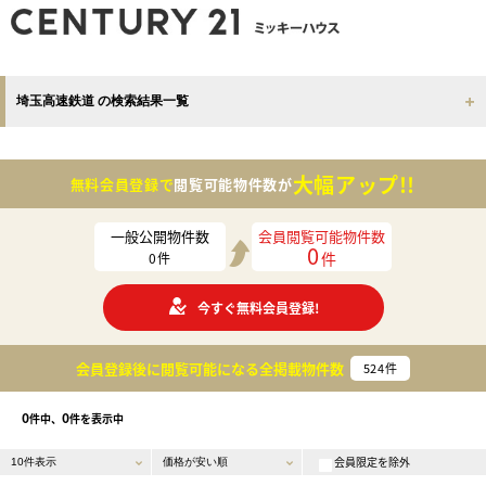
埼玉高速鉄道 の検索結果一覧
大幅アップ!!
無料会員登録で
閲覧可能物件数が
一般公開物件数
会員閲覧可能物件数
0
件
0
件
今すぐ無料会員登録!
会員登録後に閲覧可能になる
全掲載物件数
524
件
0
0
件中、
件を表示中
会員限定を除外