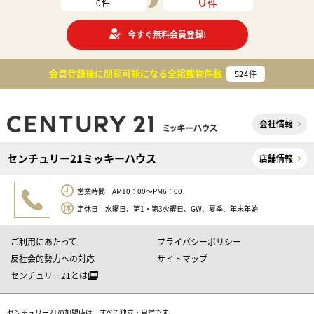
0
件
0
件
今すぐ無料会員登録!
会員登録後に閲覧可能になる
全掲載物件数
524
件
会社情報
センチュリー21ミッキーハウス
店舗情報
営業時間 AM10：00～PM6：00
定休日 水曜日、第1・第3火曜日、GW、夏季、年末年始
ご利用にあたって
プライバシーポリシー
反社会的勢力への対応
サイトマップ
センチュリー21とは
センチュリー21の加盟店は、すべて独立・自営です。