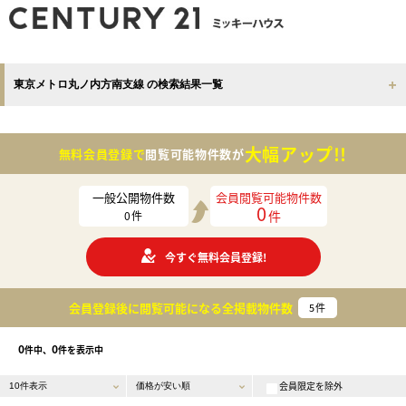
東京メトロ丸ノ内方南支線 の検索結果一覧
大幅アップ!!
無料会員登録で
閲覧可能物件数が
一般公開物件数
会員閲覧可能物件数
0
件
0
件
今すぐ無料会員登録!
会員登録後に閲覧可能になる
全掲載物件数
5
件
0
0
件中、
件を表示中
会員限定を除外