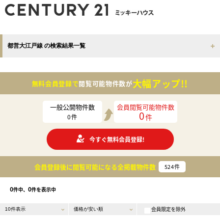
都営大江戸線 の検索結果一覧
大幅アップ!!
無料会員登録で
閲覧可能物件数が
一般公開物件数
会員閲覧可能物件数
0
件
0
件
今すぐ無料会員登録!
会員登録後に閲覧可能になる
全掲載物件数
524
件
0
0
件中、
件を表示中
会員限定を除外