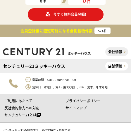
0
件
0
件
今すぐ無料会員登録!
会員登録後に閲覧可能になる
全掲載物件数
524
件
会社情報
センチュリー21ミッキーハウス
店舗情報
営業時間 AM10：00～PM6：00
定休日 水曜日、第1・第3火曜日、GW、夏季、年末年始
ご利用にあたって
プライバシーポリシー
反社会的勢力への対応
サイトマップ
センチュリー21とは
センチュリー21の加盟店は、すべて独立・自営です。