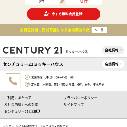
0
件
0
件
今すぐ無料会員登録!
会員登録後に閲覧可能になる
全掲載物件数
588
件
会社情報
センチュリー21ミッキーハウス
店舗情報
営業時間 AM10：00～PM6：00
定休日 水曜日、第1・第3火曜日、GW、夏季、年末年始
ご利用にあたって
プライバシーポリシー
反社会的勢力への対応
サイトマップ
センチュリー21とは
センチュリー21の加盟店は、すべて独立・自営です。