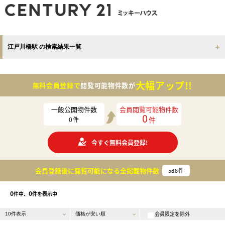
江戸川橋駅 の検索結果一覧
大幅アップ!!
無料会員登録で
閲覧可能物件数が
一般公開物件数
会員閲覧可能物件数
0
件
0
件
今すぐ無料会員登録!
会員登録後に閲覧可能になる
全掲載物件数
588
件
0
0
件中、
件を表示中
会員限定を除外