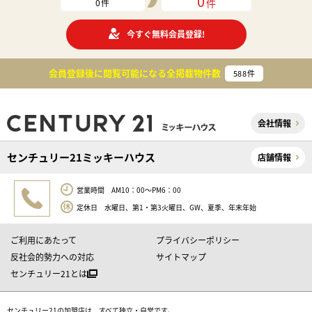
0
件
0
件
今すぐ無料会員登録!
会員登録後に閲覧可能になる
全掲載物件数
588
件
会社情報
センチュリー21ミッキーハウス
店舗情報
営業時間 AM10：00～PM6：00
定休日 水曜日、第1・第3火曜日、GW、夏季、年末年始
ご利用にあたって
プライバシーポリシー
反社会的勢力への対応
サイトマップ
センチュリー21とは
センチュリー21の加盟店は、すべて独立・自営です。