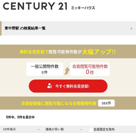
東中野駅 の検索結果一覧
大幅アップ!!
無料会員登録で
閲覧可能物件数が
一般公開物件数
会員閲覧可能物件数
0
件
0
件
今すぐ無料会員登録!
会員登録後に閲覧可能になる
全掲載物件数
588
件
0
0
件中、
件を表示中
会員限定を除外