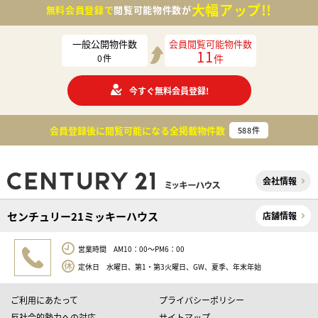
大幅アップ!!
無料会員登録で
閲覧可能物件数が
一般公開物件数
会員閲覧可能物件数
11
件
0
件
今すぐ無料会員登録!
会員登録後に閲覧可能になる
全掲載物件数
588
件
会社情報
センチュリー21ミッキーハウス
店舗情報
営業時間 AM10：00～PM6：00
定休日 水曜日、第1・第3火曜日、GW、夏季、年末年始
ご利用にあたって
プライバシーポリシー
反社会的勢力への対応
サイトマップ