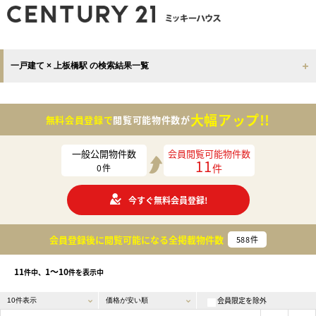
一戸建て × 上板橋駅 の検索結果一覧
大幅アップ!!
無料会員登録で
閲覧可能物件数が
一般公開物件数
会員閲覧可能物件数
11
件
0
件
今すぐ無料会員登録!
会員登録後に閲覧可能になる
全掲載物件数
588
件
11
1〜10
件中、
件を表示中
会員限定を除外