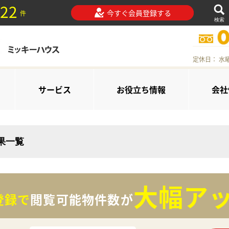
22
今すぐ会員登録する
件
検索
定休日： 水
サービス
お役立ち情報
会社
結果一覧
大幅アッ
登録で
閲覧可能物件数が