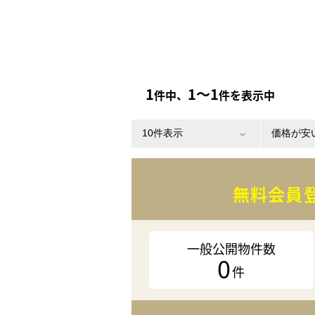
1
1〜1
件中、
件を表示中
無料会員
一般公開物件数
0
件