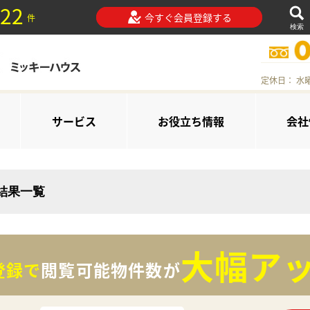
22
今すぐ会員登録する
件
検索
定休日： 水
サービス
お役立ち情報
会社
索結果一覧
大幅アッ
登録で
閲覧可能物件数が