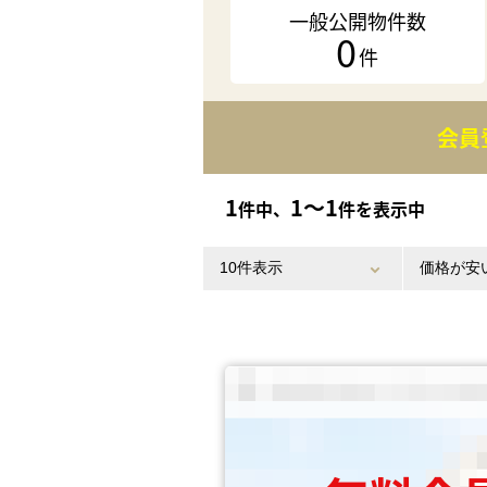
一般公開物件数
0
件
会員
1
1〜1
件中、
件を表示中