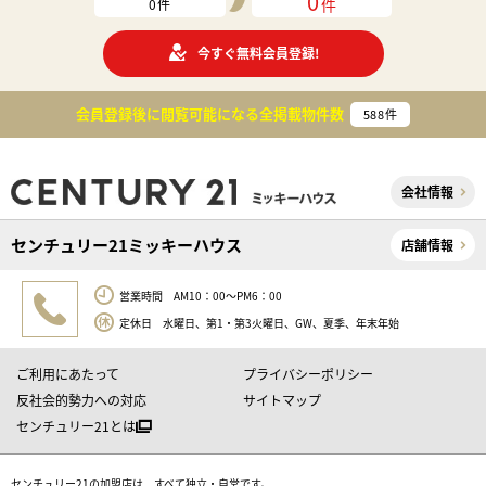
0
件
0
件
今すぐ無料会員登録!
会員登録後に閲覧可能になる
全掲載物件数
588
件
会社情報
センチュリー21ミッキーハウス
店舗情報
営業時間 AM10：00～PM6：00
定休日 水曜日、第1・第3火曜日、GW、夏季、年末年始
ご利用にあたって
プライバシーポリシー
反社会的勢力への対応
サイトマップ
センチュリー21とは
センチュリー21の加盟店は、すべて独立・自営です。