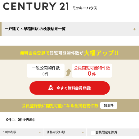
一戸建て × 早稲田駅 の検索結果一覧
大幅アップ!!
無料会員登録で
閲覧可能物件数が
一般公開物件数
会員閲覧可能物件数
0
件
0
件
今すぐ無料会員登録!
会員登録後に閲覧可能になる
全掲載物件数
588
件
0
0
件中、
件を表示中
会員限定を除外