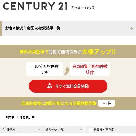
土地 × 横浜市南区 の検索結果一覧
大幅アップ!!
無料会員登録で
閲覧可能物件数が
一般公開物件数
会員閲覧可能物件数
0
件
0
件
今すぐ無料会員登録!
会員登録後に閲覧可能になる
全掲載物件数
588
件
0
0
件中、
件を表示中
会員限定を除外