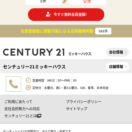
0
件
0
件
今すぐ無料会員登録!
会員登録後に閲覧可能になる
全掲載物件数
588
件
会社情報
センチュリー21ミッキーハウス
店舗情報
営業時間 AM10：00～PM6：00
定休日 水曜日、第1・第3火曜日、GW、夏季、年末年始
ご利用にあたって
プライバシーポリシー
反社会的勢力への対応
サイトマップ
センチュリー21とは
センチュリー21の加盟店は、すべて独立・自営です。