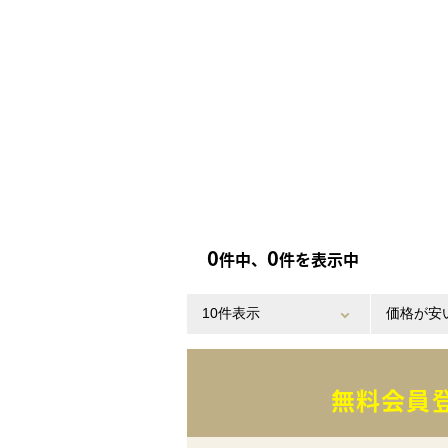
0
0
件中、
件を表示中
無料会員