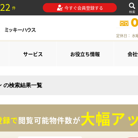
22
今すぐ会員登録する
件
検索
定休日： 水
サービス
お役立ち情報
会社
ン の検索結果一覧
大幅アッ
登録で
閲覧可能物件数が