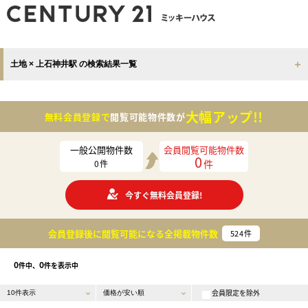
土地 × 上石神井駅 の検索結果一覧
大幅アップ!!
無料会員登録で
閲覧可能物件数が
一般公開物件数
会員閲覧可能物件数
0
件
0
件
今すぐ無料会員登録!
会員登録後に閲覧可能になる
全掲載物件数
524
件
0
0
件中、
件を表示中
会員限定を除外