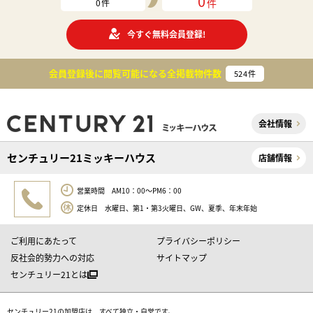
0
件
0
件
今すぐ無料会員登録!
会員登録後に閲覧可能になる
全掲載物件数
524
件
会社情報
センチュリー21ミッキーハウス
店舗情報
営業時間 AM10：00～PM6：00
定休日 水曜日、第1・第3火曜日、GW、夏季、年末年始
ご利用にあたって
プライバシーポリシー
反社会的勢力への対応
サイトマップ
センチュリー21とは
センチュリー21の加盟店は、すべて独立・自営です。