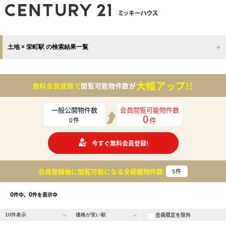
土地 × 栄町駅 の検索結果一覧
大幅アップ!!
無料会員登録で
閲覧可能物件数が
一般公開物件数
会員閲覧可能物件数
0
件
0
件
今すぐ無料会員登録!
会員登録後に閲覧可能になる
全掲載物件数
5
件
0
0
件中、
件を表示中
会員限定を除外