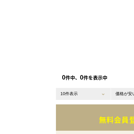
0
0
件中、
件を表示中
無料会員