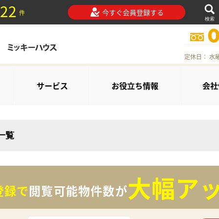
22
今すぐ会員登録する
件
検索
定休日： 水
サービス
お役立ち情報
会社
一覧
大幅アッ
登録で
閲覧可能物件数が