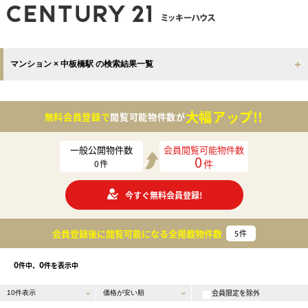
マンション × 中板橋駅 の検索結果一覧
大幅アップ!!
無料会員登録で
閲覧可能物件数が
一般公開物件数
会員閲覧可能物件数
0
件
0
件
今すぐ無料会員登録!
会員登録後に閲覧可能になる
全掲載物件数
5
件
0
0
件中、
件を表示中
会員限定を除外