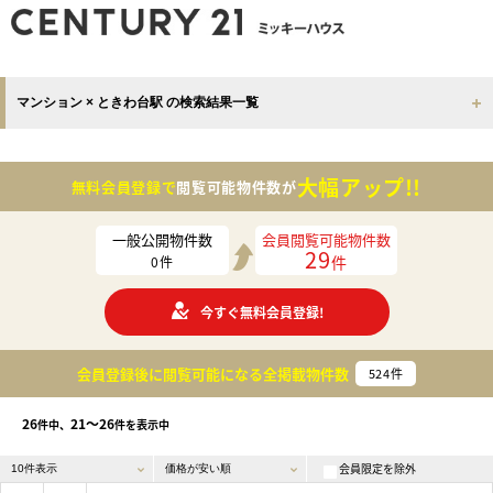
マンション × ときわ台駅 の検索結果一覧
大幅アップ!!
無料会員登録で
閲覧可能物件数が
一般公開物件数
会員閲覧可能物件数
29
件
0
件
今すぐ無料会員登録!
会員登録後に閲覧可能になる
全掲載物件数
524
件
26
21〜26
件中、
件を表示中
会員限定を除外