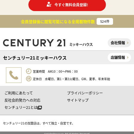
今すぐ無料会員登録!
会員登録後に閲覧可能になる
全掲載物件数
524
件
会社情報
センチュリー21ミッキーハウス
店舗情報
営業時間 AM10：00～PM6：00
定休日 水曜日、第1・第3火曜日、GW、夏季、年末年始
ご利用にあたって
プライバシーポリシー
反社会的勢力への対応
サイトマップ
センチュリー21とは
センチュリー21の加盟店は、すべて独立・自営です。
©mickeyhouse co, ltd All Rights Reserved.